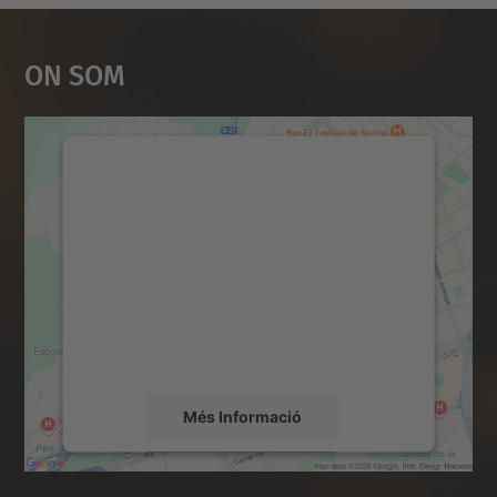
On Som
Necessitem el vostre
consentiment per carregar el
servei Google Maps!
Utilitzem un servei de tercers per incrustar
contingut del mapa que pugui recollir dades
sobre la vostra activitat. Reviseu-ne els
detalls i accepteu el servei per veure el
mapa.
Més Informació
Accepta