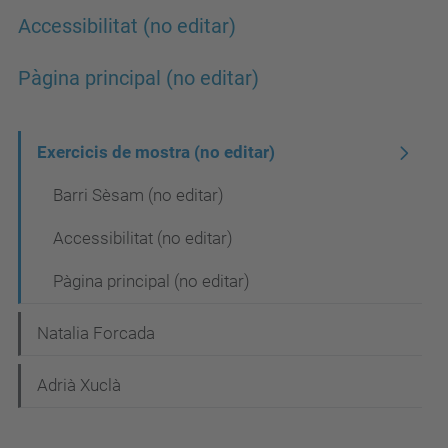
Accessibilitat (no editar)
Pàgina principal (no editar)
N
Exercicis de mostra (no editar)
a
Barri Sèsam (no editar)
v
Accessibilitat (no editar)
e
Pàgina principal (no editar)
g
a
Natalia Forcada
c
i
Adrià Xuclà
ó