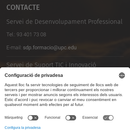
Contacte
powered by
Usercentrics Consent
Management Platform
Servei de Desenvolupament Professional
Tel.
:
93 401 73 08
E-mail:
sdp.formacio@upc.edu
Servei de Suport TIC i Innovació
Formulari de contacte
Llista Xarxes Socials