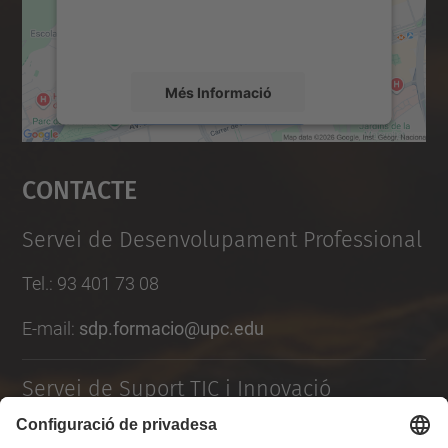
detalls i accepteu el servei per veure el
mapa.
Més Informació
Accepta
Contacte
powered by
Usercentrics Consent
Management Platform
Servei de Desenvolupament Professional
Tel.
:
93 401 73 08
E-mail:
sdp.formacio@upc.edu
Servei de Suport TIC i Innovació
Formulari de contacte