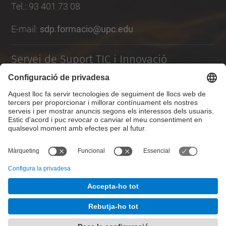
Tel.
:
93 401 73 08
E-mail:
sdp.formacio@upc.edu
Servei de Suport TIC i Innovació
Formulari de contacte
Llista Xarxes Socials
© UPC
Desenvolupat amb