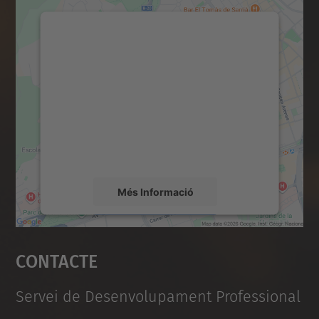
Necessitem el vostre
consentiment per carregar el
servei Google Maps!
Utilitzem un servei de tercers per incrustar
contingut del mapa que pugui recollir dades
sobre la vostra activitat. Reviseu-ne els
detalls i accepteu el servei per veure el
mapa.
Més Informació
Accepta
Contacte
powered by
Usercentrics Consent
Management Platform
Servei de Desenvolupament Professional